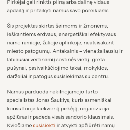
Pirkėjai gali rinktis pilną arba dalinę vidaus
apdailą ir pritaikyti namus savo poreikiams.
Šis projektas skirtas šeimoms ir žmonėms,
ieškantiems erdvaus, energetiškai efektyvaus
namo ramioje, žalioje aplinkoje, neatsisakant
miesto patogumų. Antakalnis – viena žaliausių ir
labiausiai vertinamų sostinės vietų: greta
pušynai, pasivaikščiojimo takai, mokyklos,
darželiai ir patogus susisiekimas su centru.
Namus parduoda nekilnojamojo turto
specialistas Jonas Šauklys, kuris asmeniškai
konsultuoja kiekvieną pirkėją, organizuoja
apžiūras ir padeda visais sandorio klausimais.
Kviečiame
susisiekti
ir atvykti apžiūrėti namų