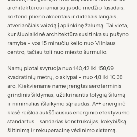
architektūros namai su juodo medžio fasadais,
korteno plieno akcentais ir dideliais langais,
atveriančiais vaizdą į aplinkinę žalumą. Tai vieta,
kur šiuolaikinė architektūra susitinka su pušyno
ramybe – vos 15 minučių kelio nuo Vilniaus
centro, tačiau toli nuo miesto šurmulio.
Namų plotai svyruoja nuo 140,42 iki 158,69
kvadratinių metrų, o sklypai – nuo 4,8 iki 10,38
aro. Kiekviename name įrengtas aeroterminis
grindinis šildymas, užtikrinantis tolygią šilumą
ir minimalias išlaikymo sąnaudas. A++ energinė
klasė reiškia aukščiausius energinio efektyvumo
standartus – sandarias konstrukcijas, kokybišką
šiltinimą ir rekuperacinę vėdinimo sistemą.